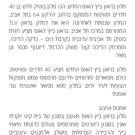
מלון בראון ביץ' האוס החדש, הנו מלון בוטיק חדש בן 40
חדרים וסוויטות הממוקם ברחוב הירקון 64 בתל אביב,
המלון שנפתח לאחרונה הוא אח למלון בראון TLV
המפורסם במרכז תל אביב. בראון ביץ' האוס מציע חווית
בוטיק תל אביבית עדכנית בקרבת הים – כדקה הליכה,
וממרחק הליכה קצר משוק הכרמל, דיזנגוף סנטר וגן
מאיר.
מלון בראון ביץ האוס החדש מציע 40 חדרים וסוויטות,
כולם מפוארים ומרווחים ולרובם מרפסות שמש מפנקות
הצופות לעיר ולים. במלון ספא מפואר ואינטימי ובר
אופנתי.
אמנות ועיצוב
מלון בראון ביץ האוס מעוצב בסגנון של בית קיט יוקרתי
ואנין בסגנון ריזורטים מפורסמים בעולם כדוגמת מיאמי
ביץ' והרביירה הצרפתית ומשלב אלמנטים עיצוביים