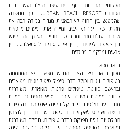
הלקוחים מתרבות החוף והים. עיצוב המלון נעשה תחת
הכותרת URBAN BEACH RESORT, מתוך מחשבה
שהמפגש בין החוף לאורבאניות מגדיר במידה רבה את
מהותה של העיר תל אביב, ומייחד אותה מערים מרכזיות
אחרות בעולם מחד ומריזורטים חופיים מאידך. זהו מפגש
בין צפיפות לפתיחות, בין אינטנסיביות ל"סתאלבט", בין
צבעים ומרקמים מנוגדים.
בראון ספא
מלון בראון ביץ' האוס החדש מציע ספא המתמחה
בטיפולים זוגיים וכולל חדרי טיפול טיפול זוגיים מפוארים
ובראשם סוויטת טיפולים פרטית מפוארת ומשודרגת
לחוויה מפנקת במיוחד. אורחי הספא נהנים גם מפינת
מנוחה עם חליטות וכיבוד קל ומגינה אינטימית ובה פינות
רביצה ואמבט ג'אקוזי תחת כיפת השמיים. ניתן להזמין
חבילת יום זוגית מפנקת בחדר טיפולים, חבילה משודרגת
ומוארכת בסוויטה הפרטית או חבילה הכוללת לינה