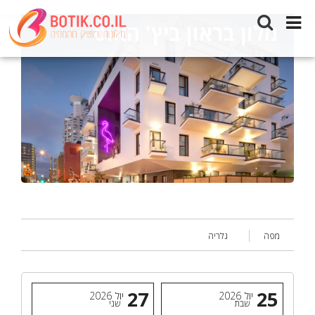
מלון בראון ביץ' האוס
מפה
גלריה
27
25
יול
2026
יול
2026
שבת
שני