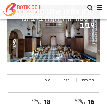
מלון The Jaffa: מפגש בין
היסטוריה ליוקרה בלב תל
אביב
שרותי המלון
מפה
גלריה
18
16
יול
2026
יול
2026
חמישי
שבת