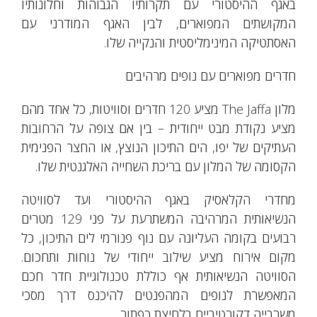
באגף ההיסטורי עם תקרותיו הגבוהות וחלונותיו
המקושתים המפוארים, לבין האגף המודרני עם
האסתטיקה המינימליסטית והנקייה שלו.
חדרים מפוארים עם נופים מרהיבים
מלון The Jaffa מציע 120 חדרים וסוויטות, כל אחד מהם
מציע נקודת מבט ייחודית – בין אם צופה על הרחובות
העתיקים של יפו, הים התיכון הנוצץ, או החצר הפנימית
הקסומה של המלון עם בריכת השחייה האלגנטית שלו.
מחדרי הקלאסיק באגף ההיסטורי ועד לסוויטה
הנשיאותית המרהיבה המשתרעת על פני 129 מטרים
רבועים בקומה העליונה עם נוף פנורמי לים התיכון, כל
מקום אירוח מציע שילוב ייחודי של נוחות ותחכום.
הסוויטה הנשיאותית אף כוללת טכנולוגיית חדר חכם
המאפשרת לנופים המהפנטים להיכנס דרך מסכי
משרבייה דקורטיביים בלחיצת כפתור.