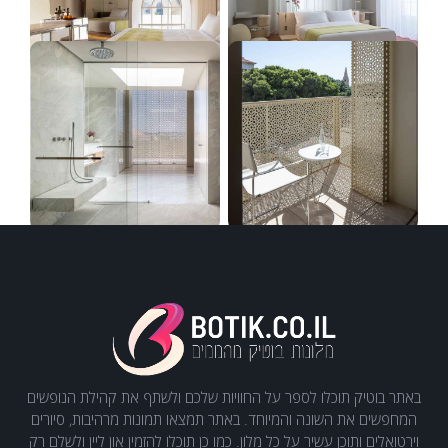
באתר בוטיק תוכלו לספר על החוויות שלכם ולשתף את קהילת הנופשים
המחפשים את השונה והמיוחד. באתר תמצאו תמונות מרהיבות, סיורים
וירטואלים ותוכן עשיר על כל מלון. כמו כן תוכלו להזמין און ליין ולשלם רק