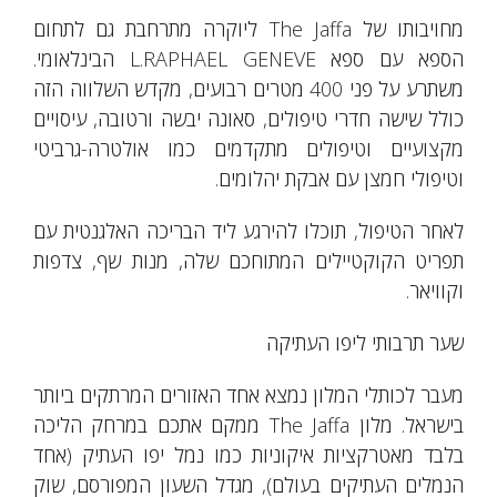
מחויבותו של The Jaffa ליוקרה מתרחבת גם לתחום
הספא עם ספא L.RAPHAEL GENEVE הבינלאומי.
משתרע על פני 400 מטרים רבועים, מקדש השלווה הזה
כולל שישה חדרי טיפולים, סאונה יבשה ורטובה, עיסויים
מקצועיים וטיפולים מתקדמים כמו אולטרה-גרביטי
וטיפולי חמצן עם אבקת יהלומים.
לאחר הטיפול, תוכלו להירגע ליד הבריכה האלגנטית עם
תפריט הקוקטיילים המתוחכם שלה, מנות שף, צדפות
וקוויאר.
שער תרבותי ליפו העתיקה
מעבר לכותלי המלון נמצא אחד האזורים המרתקים ביותר
בישראל. מלון The Jaffa ממקם אתכם במרחק הליכה
בלבד מאטרקציות איקוניות כמו נמל יפו העתיק (אחד
הנמלים העתיקים בעולם), מגדל השעון המפורסם, שוק