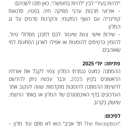
"להיות בעיר" לבין "להיות בחופשה", כאן תזכו לשניהם:
– אירועי תרבות: ערבי מוזיקה חיה בפטיו, סדנאות
קולינריה עם השף המקומי, והקרנות סרטים על גג
המלון.
– שירות אישי: צוות שיעזור לכם לתכנן מסלולי טיול,
להזמין כרטיסים להופעות או אפילו לארגן הפתעות למי
שאוהבים.
פתיחה: יולי 2025
ההמתנה כמעט נגמרת! המלון צפוי לקבל את אורחיו
הראשונים בקיץ 2025, וכבר עכשיו ניתן להירשם
לרשימת ההמתנה להזמנות מוקדמות. שווה לעקוב אחר
העדכונים בדף האינסטגרם של המלון או באתר הרשמי,
שיושק בקרוב.
לסיכום:
"The Reception תל אביב" הוא לא סתם עוד מלון –