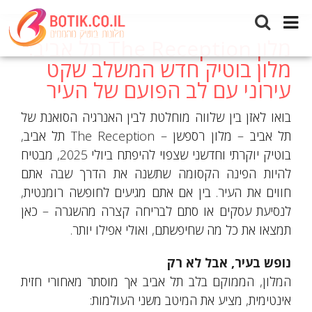
מלון The Reception תל
מלון The Reception תל אביב:
אביב: מלון בוטיק חדש
מלון בוטיק חדש המשלב שקט
המשלב שקט עירוני עם לב
עירוני עם לב הפועם של העיר
הפועם של העיר
בואו לאזן בין שלווה מוחלטת לבין האנרגיה הסואנת של
תל אביב – מלון רספשן – The Reception תל אביב,
בוטיק יוקרתי וחדשני שצפוי להיפתח ביולי 2025, מבטיח
להיות הפינה הקסומה שתשנה את הדרך שבה אתם
חווים את העיר. בין אם אתם מגיעים לחופשה רומנטית,
לנסיעת עסקים או סתם לבריחה קצרה מהשגרה – כאן
תמצאו את כל מה שחיפשתם, ואולי אפילו יותר.
נופש בעיר, אבל לא רק
המלון, הממוקם בלב תל אביב אך מוסתר מאחורי חזית
אינטימית, מציע את המיטב משני העולמות: