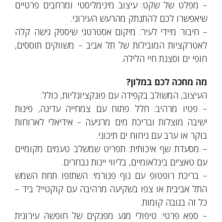
– מפלט של שקט: עיצוב מינימליסטי ומרחבים פרטיים
שיאפשרו לכם להתנתק מהרעש העירוני.
– חיבור מיידי לעיר: מיקום אסטרטגי שיספק גישה קלה
לאטרקציות המובילות של תל אביב – משווקים תוססים,
חופי ים וסצנת חיי הלילה.
מה מחכה לכם במלון?
העיצוב, המשולב בקפידה עם פונקציונליות, כולל:
– פטיו מרהיב: חלל פתוח עם צמחייה עדינה, פינות
ישיבה מוצלות ובריכת מים מרגיעה – אידיאלי לארוחות
בוקר או ערב עם ניחוח ים תיכוני.
– מסעדת שף איכותית: תפריט שמשלב טעמים מקומיים
עם טאצ'ים בינלאומיים, בליווי יינות נבחרים.
– בריכת רופטופ עם נוף פנורמי: השתזפו תחת השמש
התל אביבית או צפו בשקיעה מרהיבה עם קוקטייל ביד –
כל זה בגובה קומות.
– ספא פרטי: טיפולי מגע מפנקים של חופשה עירונית