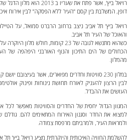
רויאל ביץ', אשר פתח את שער
דופן, המשלבת בין קסם "העיר ללא הפסקה" לבין אירוח איכו
רויאל ביץ' תל אביב ניצב ברחוב הרברט סמואל, על הטיי
והאוכל של העיר תל אביב.
כשהוא מתנשא לגובה של 23 קומות, חולש
הכחולים של הים התיכון והנוף האורבני היפהפה של העי
מהמלון.
במלון 230 סוויטות וחדרים מפוארים, אשר בעיצובם יו
לבין הרצון להעניק לאורח תחושת נינוחות ופינוק אולטימ
העושים את ההבדל.
המגוון הגדול יחסית של החדרים והסוויטות מאפשר לכל או
ולמראות העיר, ולמרביתם מרפסת צמודה.
להשלמת החוויה האיכותית והיוקרתית מציע רויאל ביץ' תל אב