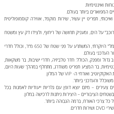
ים המפוארים ביותר בעולם.
ון ואיכותי, תפריט יין עשיר, שירות מוקפד, אווירה קוסמופוליטית
דופן בגודלו 1200 מ"ר וביופיו, ה"רוכב" על הים, ומעניק תחושה של ריחוף, ולצידו דק עץ ומשטח
מתחם ספא אקסקלוסיבי, מבית היוצר של "ספא יערות הכרמל" היוקרתי, המשתרע על פני שטח של 650 מ"ר, וכולל חדרי
ר העדכני בעולם.
ומתי, המשתרע על פני 350 מ"ר – מרחב גדול ומפנק, הכולל: חדר טלביזיה, חדרי ישיבות, בר משקאות,
ינטימיות, בר המציע תפריט משודרג, מתחלף במהלך שעות היום,
יב ואורחי ה- VIP של המלון.
משוכלל והעדכני ביותר.
אלים צעירים – מיזם יוצא דופן עם גלריות ייעודיות לאמנות בכל
שטחים הציבוריים – היצירות ניתנות לרכישה במלון.
ל כל צרכי האורח, ברמה הגבוהה ביותר.
חדרים.