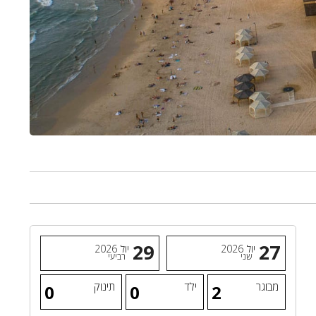
29
27
יול
2026
יול
2026
שני
רביעי
מבוגר
ילד
תינוק