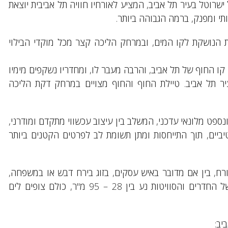
יו ב 2013 הוא מלון הדגל של ישרוטל בעיר תל אביב, המציע לאורחיו חוויה תל אביבית יוצאת
תי ומפנק, ברמה הגבוהה ביותר.
לת הנושקת לקו המים, ובמרחק הליכה קצר מכל מוקדי הבילוי
 מלון היוקרה על קו החוף של תל אביב, והרבה מעבר לו, ומחדריו נשקפים מימיו
ר תל אביב. טיילת החוף והחוף מצויים במרחק דקת הליכה
שם קונספט מלונאי עדכני, המשלב בין עיצוב עכשווי מתקדם ומודרני,
טיביים, תוך התייחסות ומתן תשומת לב לפרטים הקטנים ביותר
רח, בין אם מדובר באיש עסקים, בזוג בירח דבש או במשפחה,
למצוא את החדר וסגנון האירוח המתאימים להם. גודלם של החדרים והסוויטות נע בין 28 – 95 מ"ר, כולם צופים לים
יב: