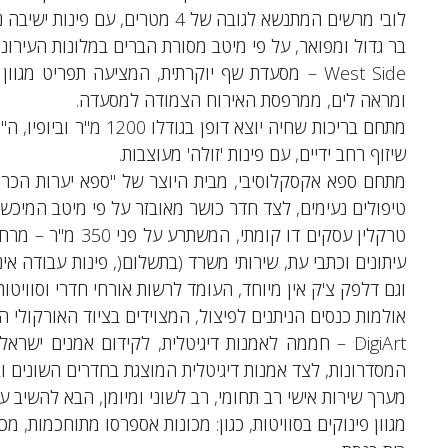
לובי מרשים המתנשא לגובה של 4 מטרים, עם פינות ישיבה נוחות ואינטימיות.
בר גדול ומפואר, על פי מיטב מסורת הברים במלונות העירוני
West Side – מסעדת שף יוקרתית, המציעה תפריט מגו
ומראה לים, ממרפסת האירוח הצמודה למסעדה.
מתחם בריכות שחיה יוצא 
שיזוף רחב ידיים, עם פינות 'זולה' מעוצבות.
טיפולים נעימים, לצד חדר כושר מאובזר על פי מיטב המיכשו
טרקלין עסקים דו ק
עיתונים וכתבי עת, שירותי משרד (בתשלום(, פינות עבודה א
וגם דלפק צ'ק אין מיוחד, העומד לרשות אורחי חדרי וסוויטות האקזקיוט
אולמות כנסים הניתנים לפיצול, המצוידים בציוד האורקולי ה
DigiArt – חממה לאמנות דיגיטלית, לקידום אמנים ישר
המסדרונות, לצד אמנות דיגיטלית המוצגת בחדרים השונים וב
מערך שירות אישי רב תחומי, רב לשוני ומיומן, הבא להשיב ע
מגוון פינוקים בסוויטות, כגון: מכונות אספרסו מתוחכמות, מכשירי DVD ושירות 