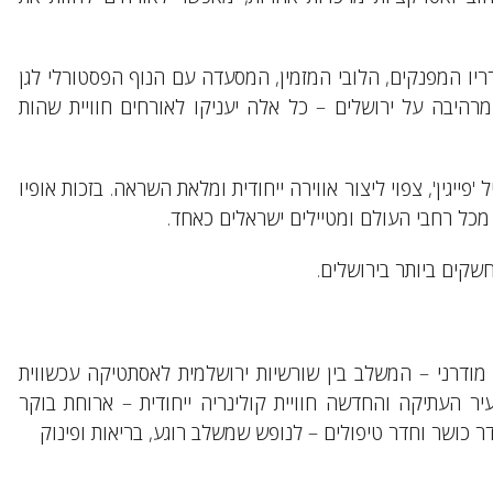
 מתוכנן להיות מלון בוטיק יוקרתי ואקסקלוסיבי. 88 חדריו המפנקים, הלובי המזמין, המסעדה עם הנוף הפסטורלי לגן
היבה על ירושלים – כל אלה יעניקו לאורחים חוויית שהות
ייגין', צפוי ליצור אווירה ייחודית ומלאת השראה. בזכות אופיו
 מכל רחבי העולם ומטיילים ישראלים כאחד.
שקים ביותר בירושלים.
 מודרני – המשלב בין שורשיות ירושלמית לאסתטיקה עכשווית
 העיר העתיקה והחדשה חוויית קולינריה ייחודית – ארוחת בוקר
 כושר וחדר טיפולים – לנופש שמשלב רוגע, בריאות ופינוק