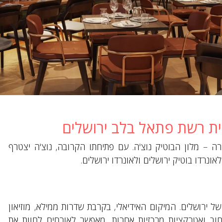
ית רשת פתאל בלב ירושלים
– מלון הבוטיק נוצ'ה. עם פתיחתו הקרובה, נוצ'ה יצטרף
ונרדו בוטיק ירושלים ולאונרדו ירושלים.
בן סירא 16, נמצא בלב ליבה של ירושלים. המיקום האידיאלי, בקרבת שדרות ממילא, מוזיאון
ב ואטרקציות מרכזיות אחרות, מאפשר לאורחים לחוות את