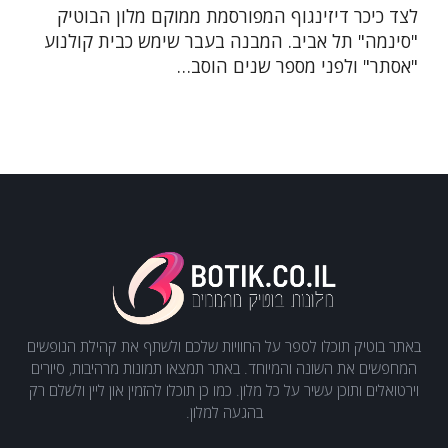
לצד כיכר דיזינגוף המפורסמת ממוקם מלון הבוטיק
"סינמה" תל אביב. המבנה בעבר שימש כבית קולנוע
"אסתר" ולפני מספר שנים הוסב…
באתר בוטיק תוכלו לספר על החוויות שלכם ולשתף את קהילת הנופשים
המחפשים את השונה והמיוחד. באתר תמצאו תמונות מרהיבות, סיורים
וירטואלים ותוכן עשיר על כל מלון. כמו כן תוכלו להזמין און ליין ולשלם רק
בהגעה למלון.