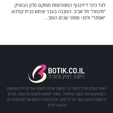
לצד כיכר דיזינגוף המפורסמת ממוקם מלון הבוטיק
"סינמה" תל אביב. המבנה בעבר שימש כבית קולנוע
"אסתר" ולפני מספר שנים הוסב…
באתר בוטיק תוכלו לספר על החוויות שלכם ולשתף את קהילת הנופשים
המחפשים את השונה והמיוחד. באתר תמצאו תמונות מרהיבות, סיורים
וירטואלים ותוכן עשיר על כל מלון. כמו כן תוכלו להזמין און ליין ולשלם רק
בהגעה למלון.